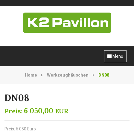
Menu
Home
Werkzeughäuschen
DN08
DN08
6 050,00
Preis:
EUR
Preis: 6 050 Euro