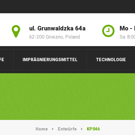
ul. Grunwaldzka 64a
Mo - 
62-200 Gniezno, Poland
Sa: 8:0
FE
IMPRÄGNIERUNGSMITTEL
TECHNOLOGIE
Home
Entwürfe
KP046