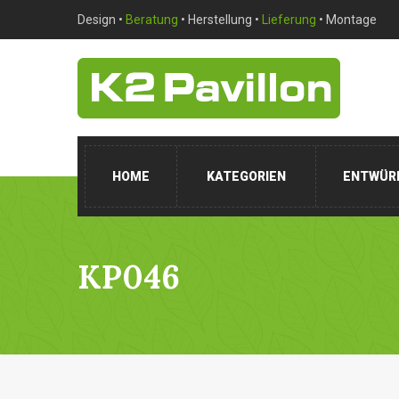
Design •
Beratung
• Herstellung •
Lieferung
• Montage
HOME
KATEGORIEN
ENTWÜR
KP046