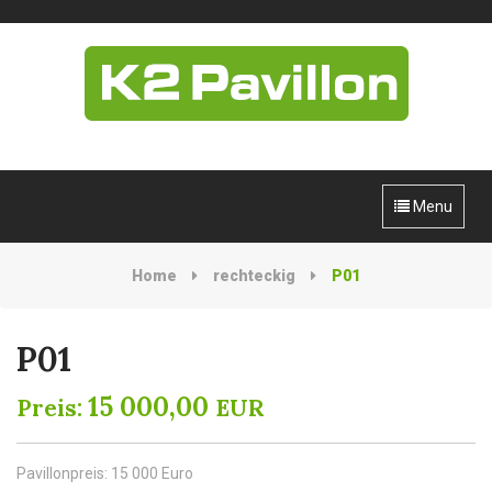
Menu
Home
rechteckig
P01
P01
15 000,00
Preis:
EUR
Pavillonpreis: 15 000 Euro