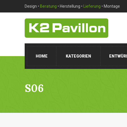
Design •
Beratung
• Herstellung •
Lieferung
• Montage
HOME
KATEGORIEN
ENTWÜR
S06