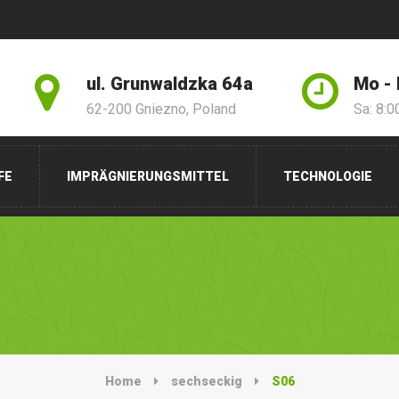
ul. Grunwaldzka 64a
Mo - 
62-200 Gniezno, Poland
Sa: 8:0
FE
IMPRÄGNIERUNGSMITTEL
TECHNOLOGIE
Home
sechseckig
S06