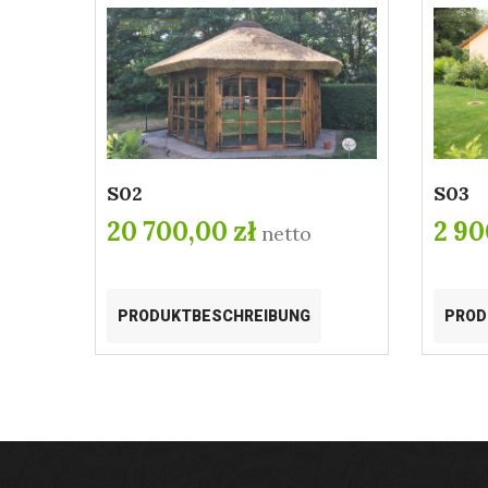
S02
S03
20 700,00 zł
2 90
netto
PRODUKTBESCHREIBUNG
PROD