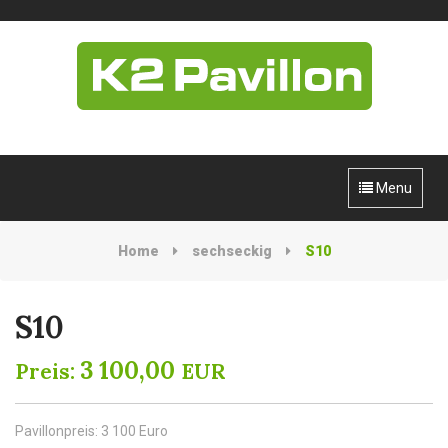
Menu
Home
sechseckig
S10
S10
3 100,00
Preis:
EUR
Pavillonpreis: 3 100 Euro