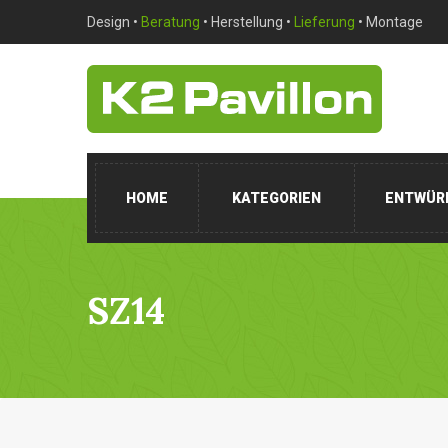
Design •
Beratung
• Herstellung •
Lieferung
• Montage
HOME
KATEGORIEN
ENTWÜR
SZ14