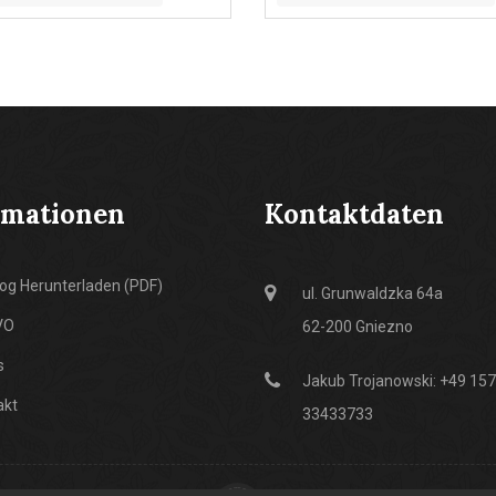
rmationen
Kontaktdaten
og Herunterladen (PDF)
ul. Grunwaldzka 64a
VO
62-200 Gniezno
s
Jakub Trojanowski: +49 157
akt
33433733