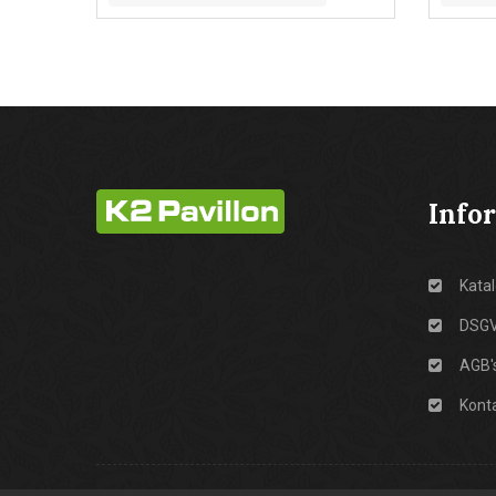
Info
Katal
DSG
AGB'
Kont