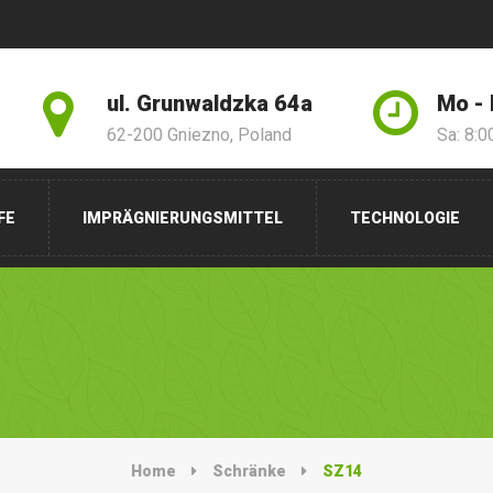
ul. Grunwaldzka 64a
Mo - 
62-200 Gniezno, Poland
Sa: 8:0
FE
IMPRÄGNIERUNGSMITTEL
TECHNOLOGIE
Home
Schränke
SZ14